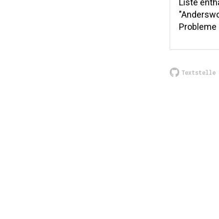
Liste enth
"Anderswo
Probleme 
Textstelle