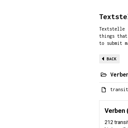
Textste
Textstelle 
things that
to submit 
BACK
Verbe
transi
Verben (
212 transi