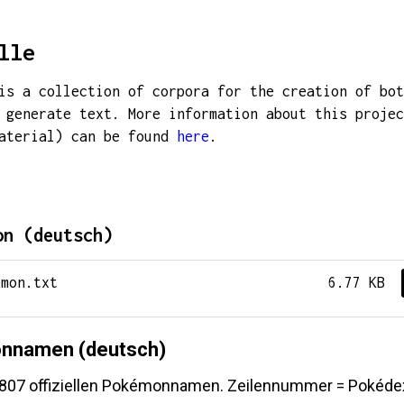
lle
is a collection of corpora for the creation of bot
 generate text. More information about this projec
material) can be found
here
.
mon (deutsch)
emon.txt
6.77 KB
nnamen (deutsch)
er 807 offiziellen Pokémonnamen. Zeilennummer = Poké