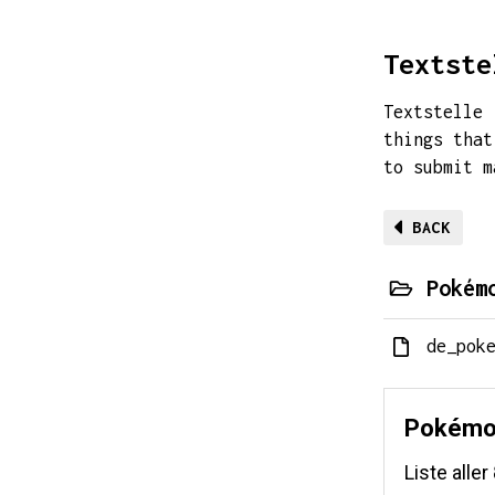
Textste
Textstelle 
things that
to submit 
BACK
Poké
de_pok
Pokémo
Liste all