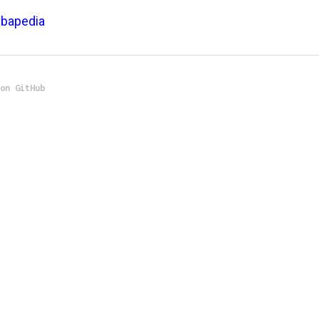
lbapedia
 on GitHub