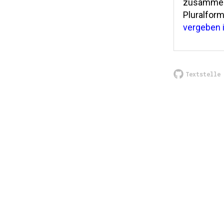
zusammeng
Pluralform
vergeben 
Textstelle