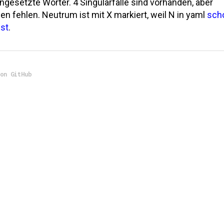
esetzte Wörter. 4 Singularfälle sind vorhanden, aber
en fehlen. Neutrum ist mit X markiert, weil N in yaml
sch
ist
.
 on GitHub