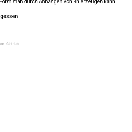
 Form man durch Anhängen von -in erzeugen kann.
ergessen
 on GitHub